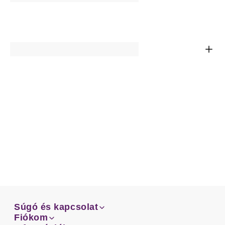
Súgó és kapcsolat
Súgó és kapcsolat
Fiókom
Email