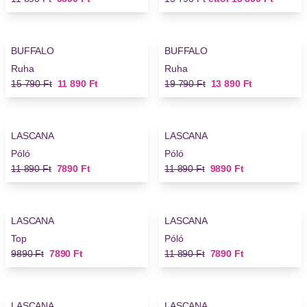
-24%
-29%
BUFFALO
BUFFALO
Új
Új
Ruha
Ruha
Régi ár
Új ár
Régi ár
Új ár
15 790 Ft
11 890 Ft
19 790 Ft
13 890 Ft
-33%
-16%
LASCANA
LASCANA
Póló
Póló
Régi ár
Új ár
Régi ár
Új ár
11 890 Ft
7890 Ft
11 890 Ft
9890 Ft
-20%
-33%
LASCANA
LASCANA
Top
Póló
Régi ár
Új ár
Régi ár
Új ár
9890 Ft
7890 Ft
11 890 Ft
7890 Ft
-16%
-16%
LASCANA
LASCANA