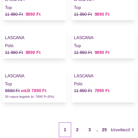
Top
Top
Régi ár
Új ár
Régi ár
Új ár
11 890 Ft
9890 Ft
11 890 Ft
9890 Ft
-16%
-16%
LASCANA
LASCANA
Póló
Top
Régi ár
Új ár
Régi ár
Új ár
11 890 Ft
9890 Ft
11 890 Ft
9890 Ft
-20%
-33%
LASCANA
LASCANA
Top
Póló
Régi ár
Új ár
Régi ár
Új ár
9890 Ft
ettől
7890 Ft
11 890 Ft
7890 Ft
30 napos legjobb ár: 7890 Ft (0%)
1
2
3
25
következő
...