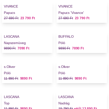
VIVANCE
VIVANCE
Papucs
Papucs 'Vivance'
Régi ár
Új ár
Régi ár
Új ár
27 690 Ft
23 790 Ft
27 690 Ft
23 790 Ft
-28%
-20%
LASCANA
BUFFALO
Új
Napszemüveg
Póló
Régi ár
Új ár
Régi ár
Új ár
9890 Ft
7090 Ft
9890 Ft
7890 Ft
-16%
-16%
s.Oliver
s.Oliver
Póló
Póló
Régi ár
Új ár
Régi ár
Új ár
11 890 Ft
9890 Ft
11 890 Ft
9890 Ft
-16%
-12%
LASCANA
LASCANA
Top
Nadrág
Régi ár
Új ár
Régi ár
Új ár
11 890 Ft
9890 Ft
15 790 Ft
ettől
13 890 Ft