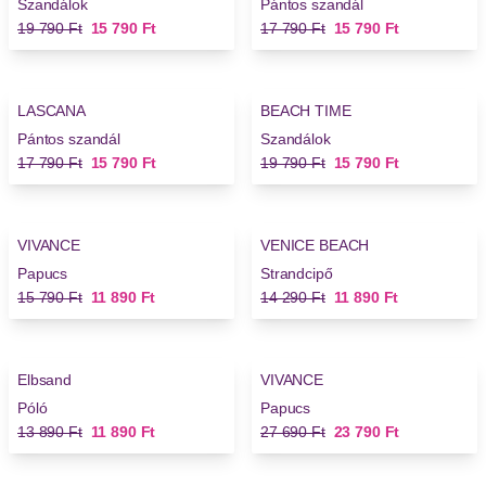
Szandálok
Pántos szandál
Régi ár
Új ár
Régi ár
Új ár
19 790 Ft
15 790 Ft
17 790 Ft
15 790 Ft
-11%
-20%
LASCANA
BEACH TIME
Új
Új
Pántos szandál
Szandálok
Régi ár
Új ár
Régi ár
Új ár
17 790 Ft
15 790 Ft
19 790 Ft
15 790 Ft
-24%
-16%
VIVANCE
VENICE BEACH
Új
Papucs
Strandcipő
Régi ár
Új ár
Régi ár
Új ár
15 790 Ft
11 890 Ft
14 290 Ft
11 890 Ft
-14%
-14%
Elbsand
VIVANCE
Póló
Papucs
Régi ár
Új ár
Régi ár
Új ár
13 890 Ft
11 890 Ft
27 690 Ft
23 790 Ft
-14%
-14%