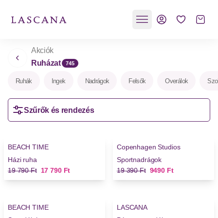
Akciók
Ruházat
745
Ruhák
Ingek
Nadrágok
Felsők
Overálok
Szo
Szűrők és rendezés
-10%
-51%
BEACH TIME
Copenhagen Studios
Új
Új
Házi ruha
Sportnadrágok
Régi ár
Új ár
Régi ár
Új ár
19 790 Ft
17 790 Ft
19 390 Ft
9490 Ft
-20%
-11%
BEACH TIME
LASCANA
Új
Új