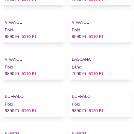
-47%
-47%
VIVANCE
VIVANCE
Póló
Póló
Régi ár
Új ár
Régi ár
Új ár
9890 Ft
5190 Ft
9890 Ft
5190 Ft
-47%
-26%
VIVANCE
LASCANA
Póló
Lánc
Régi ár
Új ár
Régi ár
Új ár
9890 Ft
5190 Ft
7090 Ft
5190 Ft
-47%
-47%
BUFFALO
BUFFALO
Póló
Póló
Régi ár
Új ár
Régi ár
Új ár
9890 Ft
5190 Ft
9890 Ft
5190 Ft
-25%
-25%
BENCH
BENCH