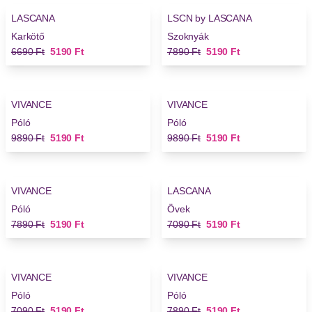
LASCANA
LSCN by LASCANA
Karkötő
Szoknyák
Régi ár
Új ár
Régi ár
Új ár
6690 Ft
5190 Ft
7890 Ft
5190 Ft
-47%
-47%
VIVANCE
VIVANCE
Póló
Póló
Régi ár
Új ár
Régi ár
Új ár
9890 Ft
5190 Ft
9890 Ft
5190 Ft
-34%
-26%
VIVANCE
LASCANA
Póló
Övek
Régi ár
Új ár
Régi ár
Új ár
7890 Ft
5190 Ft
7090 Ft
5190 Ft
-26%
-34%
VIVANCE
VIVANCE
Póló
Póló
Régi ár
Új ár
Régi ár
Új ár
7090 Ft
5190 Ft
7890 Ft
5190 Ft