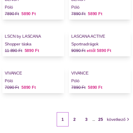
Póló
Póló
Régi ár
Új ár
Régi ár
Új ár
7890 Ft
5890 Ft
7890 Ft
5890 Ft
-50%
-35%
LSCN by LASCANA
LASCANA ACTIVE
Shopper táska
Sportnadrágok
Régi ár
Új ár
Régi ár
Új ár
11 890 Ft
5890 Ft
9090 Ft
ettől
5890 Ft
-17%
-25%
VIVANCE
VIVANCE
Póló
Póló
Régi ár
Új ár
Régi ár
Új ár
7090 Ft
5890 Ft
7890 Ft
5890 Ft
1
2
3
25
következő
...