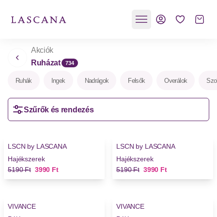
Akciók
Ruházat
734
Ruhák
Ingek
Nadrágok
Felsők
Overálok
Szo
Szűrők és rendezés
-23%
-23%
LSCN by LASCANA
LSCN by LASCANA
Hajékszerek
Hajékszerek
Régi ár
Új ár
Régi ár
Új ár
5190 Ft
3990 Ft
5190 Ft
3990 Ft
-59%
-59%
VIVANCE
VIVANCE