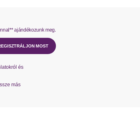
 szállítja a Hermes.
Langarm
nnal** ajándékozunk meg.
t újat ügyfélszolgálatunktól.
Rippbündchen
REGISZTRÁLJON MOST
bequem
latokról és
össze más
mit Kapuze
Kordelzug
Reißverschluss
mit Tunnelzug in der Taille