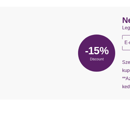
N
Leg
E-
-15%
Discount
Sze
kup
**A
ked