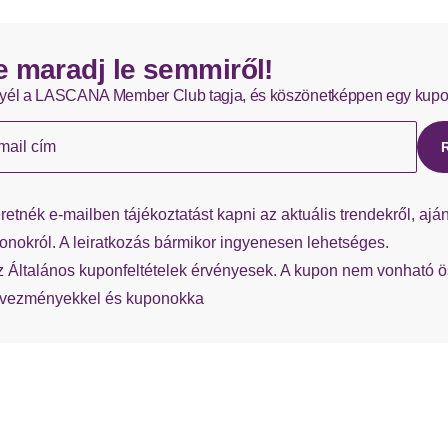
Hermes – 0,00 EUR
Passform/Schnitt
e maradj le semmiről!
Az azonnal elérhető termékeket általában 1-3 munkanapon belül
Ärmel
yél a LASCANA Member Club tagja, és köszönetképpen egy kupo
Ha hiányzik a visszaküldési címke a szállításból, bármikor kérhe
Ärmelabschluss
mail cím
Passform
retnék e-mailben tájékoztatást kapni az aktuális trendekről, aján
Details
onokról. A leiratkozás bármikor ingyenesen lehetséges.
z Általános kuponfeltételek érvényesek. A kupon nem vonható 
Kapuze
vezményekkel és kuponokka
Applikationen
Verschluss
Besondere Merkmale