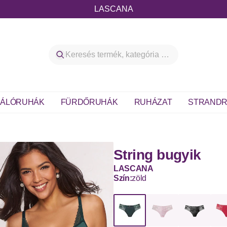
LASCANA
ÁLÓRUHÁK
FÜRDŐRUHÁK
RUHÁZAT
STRANDR
String bugyik
LASCANA
Szín:
zöld