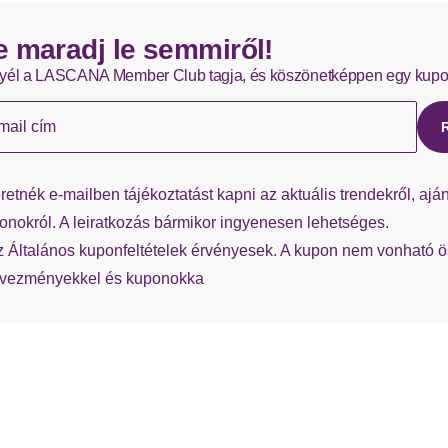
Hermes – 0,00 EUR
e maradj le semmiről!
Az azonnal elérhető termékeket általában 1-3 munkanapon belül
yél a LASCANA Member Club tagja, és köszönetképpen egy kupo
Ha hiányzik a visszaküldési címke a szállításból, bármikor kérhe
mail cím
retnék e-mailben tájékoztatást kapni az aktuális trendekről, aján
onokról. A leiratkozás bármikor ingyenesen lehetséges.
z Általános kuponfeltételek érvényesek. A kupon nem vonható 
vezményekkel és kuponokka