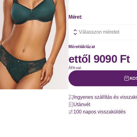
Méret:
Válasszon méretet
Mérettáblázat
ettől
9090 Ft
ÁFA-val.
KO
Ingyenes szállítás és vissza
Utánvét
100 napos visszaküldés