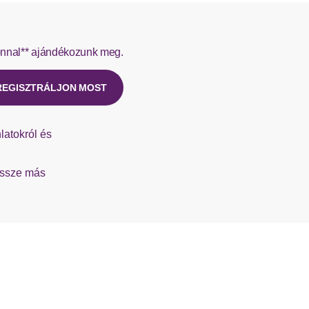
 szállítja a Hermes.
nnal** ajándékozunk meg.
t újat ügyfélszolgálatunktól.
REGISZTRÁLJON MOST
latokról és
össze más