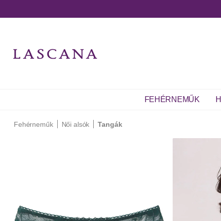
FEHÉRNEMŰK
H
Fehérneműk
Női alsók
Tangák