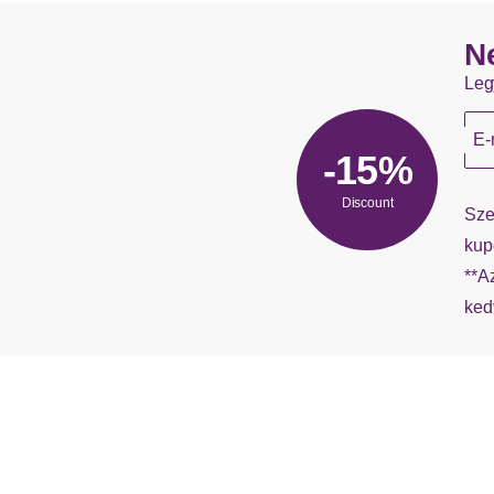
N
Leg
E-
-15%
Discount
Sze
kup
**A
ked