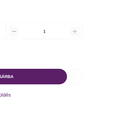
Mennyiség
SÁRBA
küldés