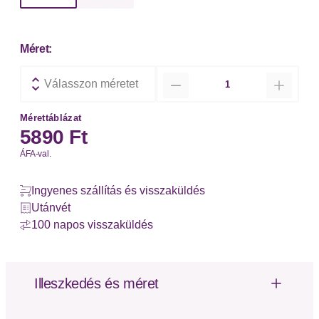
Méret:
Mennyiség
Válasszon méretet
Mérettáblázat
5890 Ft
ÁFA-val.
Ingyenes szállítás és visszaküldés
Utánvét
100 napos visszaküldés
Illeszkedés és méret
Testmagasság: Közepes derék