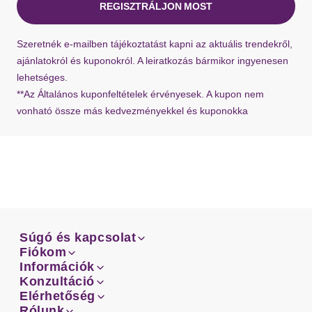
REGISZTRÁLJON MOST
Ha hiányzik a visszaküldési címke a szállításból,
Szeretnék e-mailben tájékoztatást kapni az aktuális trendekről,
bármikor kérhet újat ügyfélszolgálatunktól.
ajánlatokról és kuponokról. A leiratkozás bármikor ingyenesen
lehetséges.
**Az Általános kuponfeltételek érvényesek. A kupon nem
vonható össze más kedvezményekkel és kuponokka
Súgó és kapcsolat
Súgó és kapcsolat
Fiókom
Email
Fiókom
Információk
Rendeléseid
Email
Információk
Konzultáció
Szállítás
Facebook
Rendeléseid
Konzultáció
Elérhetőség
Mérettanácsadó
Szállítás
Facebook
Elérhetőség
Rólunk
Fizetés