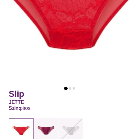
Slip
JETTE
Szín:
piros