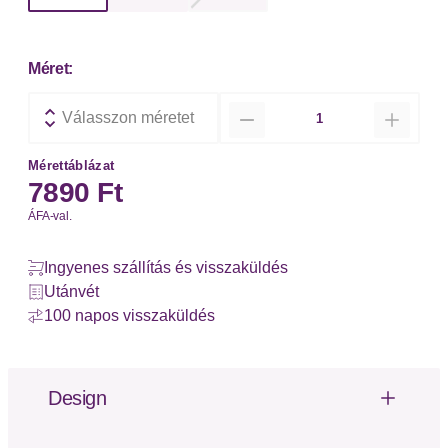
Méret:
Mennyiség
Válasszon méretet
Mérettáblázat
7890 Ft
ÁFA-val.
Ingyenes szállítás és visszaküldés
Utánvét
100 napos visszaküldés
Design
Verführerischer Slip mit aufregenden Bänder- und
Ringdetail. Aus flacher, feiner Jacqaurdspitze und