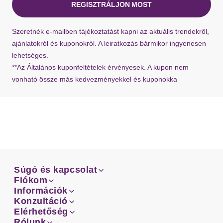
REGISZTRÁLJON MOST
Ha hiányzik a visszaküldési címke a szállításból,
Szeretnék e-mailben tájékoztatást kapni az aktuális trendekről,
bármikor kérhet újat ügyfélszolgálatunktól.
ajánlatokról és kuponokról. A leiratkozás bármikor ingyenesen
lehetséges.
**Az Általános kuponfeltételek érvényesek. A kupon nem
vonható össze más kedvezményekkel és kuponokka
Súgó és kapcsolat
Súgó és kapcsolat
Fiókom
Email
Fiókom
Információk
Rendeléseid
Email
Információk
Konzultáció
Szállítás
Facebook
Rendeléseid
Konzultáció
Elérhetőség
Mérettanácsadó
Szállítás
Facebook
Elérhetőség
Rólunk
Fizetés