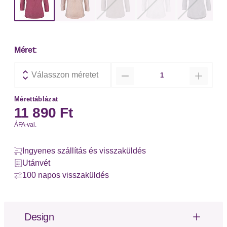
Méret:
Mennyiség
Válasszon méretet
Mérettáblázat
11 890 Ft
ÁFA-val.
Ingyenes szállítás és visszaküldés
Utánvét
100 napos visszaküldés
Design