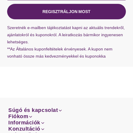
Az azonnal elérhető termékeket általában 1-3
munkanapon belül szállítja a Hermes.
REGISZTRÁLJON MOST
Ha hiányzik a visszaküldési címke a szállításból,
Szeretnék e-mailben tájékoztatást kapni az aktuális trendekről,
bármikor kérhet újat ügyfélszolgálatunktól.
ajánlatokról és kuponokról. A leiratkozás bármikor ingyenesen
lehetséges.
**Az Általános kuponfeltételek érvényesek. A kupon nem
vonható össze más kedvezményekkel és kuponokka
Súgó és kapcsolat
Súgó és kapcsolat
Fiókom
Email
Fiókom
Információk
Rendeléseid
Email
Információk
Konzultáció
Szállítás
Facebook