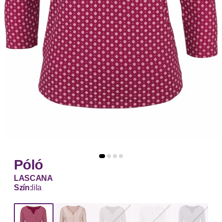
Póló
LASCANA
Szín:
lila