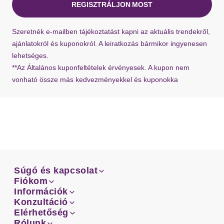
REGISZTRÁLJON MOST
Ha hiányzik a visszaküldési címke a szállításból,
Szeretnék e-mailben tájékoztatást kapni az aktuális trendekről,
bármikor kérhet újat ügyfélszolgálatunktól.
ajánlatokról és kuponokról. A leiratkozás bármikor ingyenesen
lehetséges.
**Az Általános kuponfeltételek érvényesek. A kupon nem
vonható össze más kedvezményekkel és kuponokka
Súgó és kapcsolat
Súgó és kapcsolat
Fiókom
Email
Fiókom
Információk
Rendeléseid
Email
Információk
Konzultáció
Szállítás
Facebook
Rendeléseid
Konzultáció
Elérhetőség
Mérettanácsadó
Szállítás
Facebook
Elérhetőség
Rólunk
Fizetés