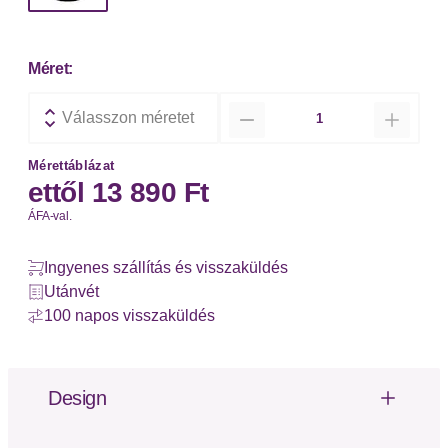
Méret:
Mennyiség
Válasszon méretet
Mérettáblázat
ettől
13 890 Ft
ÁFA-val.
Ingyenes szállítás és visszaküldés
Utánvét
100 napos visszaküldés
Design
Kuscheliges Schlafshirt von Copenhagen Studios.
Kurze Ärmel mit überschnittenen Schultern.