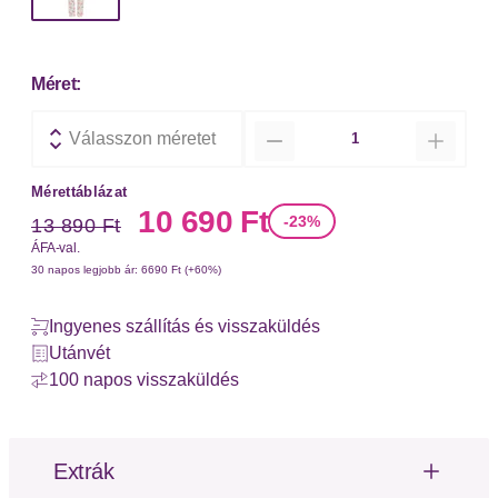
Méret:
Mennyiség
Válasszon méretet
Mérettáblázat
Régi ár
Új ár
10 690 Ft
-23%
13 890 Ft
ÁFA-val.
30 napos legjobb ár: 6690 Ft (+60%)
Ingyenes szállítás és visszaküldés
Utánvét
100 napos visszaküldés
Extrák