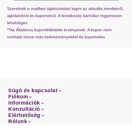
Ha hiányzik a visszaküldési címke a szállításból,
Szeretnék e-mailben tájékoztatást kapni az aktuális trendekről,
bármikor kérhet újat ügyfélszolgálatunktól.
ajánlatokról és kuponokról. A leiratkozás bármikor ingyenesen
lehetséges.
**Az Általános kuponfeltételek érvényesek. A kupon nem
vonható össze más kedvezményekkel és kuponokka
Súgó és kapcsolat
Súgó és kapcsolat
Fiókom
Email
Fiókom
Információk
Rendeléseid
Email
Információk
Konzultáció
Szállítás
Facebook
Rendeléseid
Konzultáció
Elérhetőség
Mérettanácsadó
Szállítás
Facebook
Elérhetőség
Rólunk
Fizetés
Instagram
Ügyfélszolgálatunk
Mérettanácsadó
Rólunk
Fizetés
ÁSZF
Visszaküldés