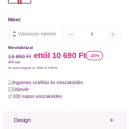
Méret:
Mennyiség
Válasszon méretet
Mérettáblázat
Régi ár
Új ár
ettől
10 690 Ft
-23%
13 890 Ft
ÁFA-val.
30 napos legjobb ár: 6690 Ft (+60%)
Ingyenes szállítás és visszaküldés
Utánvét
100 napos visszaküldés
Design
Anyag: Dzsörzé