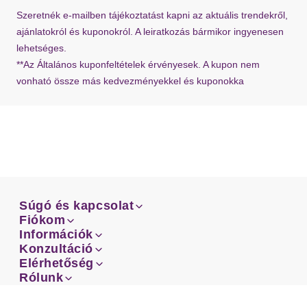
Ha hiányzik a visszaküldési címke a szállításból,
Szeretnék e-mailben tájékoztatást kapni az aktuális trendekről,
bármikor kérhet újat ügyfélszolgálatunktól.
ajánlatokról és kuponokról. A leiratkozás bármikor ingyenesen
lehetséges.
**Az Általános kuponfeltételek érvényesek. A kupon nem
vonható össze más kedvezményekkel és kuponokka
Súgó és kapcsolat
Súgó és kapcsolat
Fiókom
Email
Fiókom
Információk
Rendeléseid
Email
Információk
Konzultáció
Szállítás
Facebook
Rendeléseid
Konzultáció
Elérhetőség
Mérettanácsadó
Szállítás
Facebook
Elérhetőség
Rólunk
Fizetés
Instagram
Ügyfélszolgálatunk
Mérettanácsadó
Rólunk
Fizetés
ÁSZF
Visszaküldés
Instagram
Ügyfélszolgálatunk