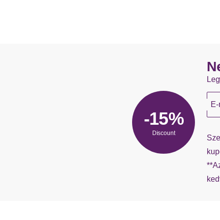
N
Leg
E-
-15%
Discount
Sze
kup
**A
ked