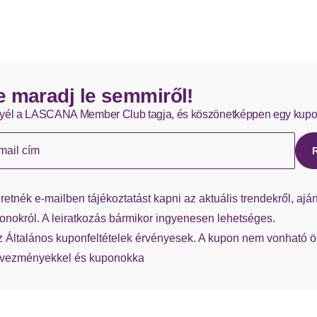
DHL Standard szállítás - 0,00 EUR
Az azonnal elérhető termékeket általában 1-3 munkanapon belül
Hermes – 0,00 EUR
e maradj le semmiről!
Az azonnal elérhető termékeket általában 1-3 munkanapon belül
yél a LASCANA Member Club tagja, és köszönetképpen egy kupo
Ha hiányzik a visszaküldési címke a szállításból, bármikor kérhe
mail cím
retnék e-mailben tájékoztatást kapni az aktuális trendekről, aján
onokról. A leiratkozás bármikor ingyenesen lehetséges.
z Általános kuponfeltételek érvényesek. A kupon nem vonható 
vezményekkel és kuponokka