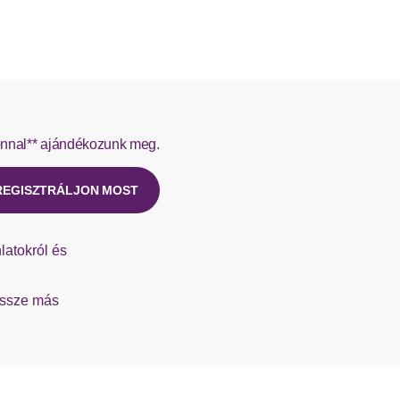
 szállítja a DHL.
 szállítja a Hermes.
nnal** ajándékozunk meg.
t újat ügyfélszolgálatunktól.
REGISZTRÁLJON MOST
latokról és
össze más