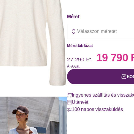
Méret:
Válasszon méretet
Mérettáblázat
Régi ár
Új ár
19 790 
27 290 Ft
ÁFA-val.
KO
Ingyenes szállítás és vissza
Utánvét
100 napos visszaküldés