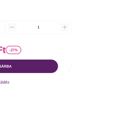
Mennyiség
Ft
-27%
SÁRBA
küldés