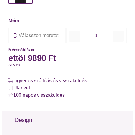
Méret:
Mennyiség
Válasszon méretet
Mérettáblázat
ettől
9890 Ft
ÁFA-val.
Ingyenes szállítás és visszaküldés
Utánvét
100 napos visszaküldés
Design
Unifarbenes T-Shirt von Lascana. Weiterer
Rundhalsausschnitt und kurze, angeschnittene