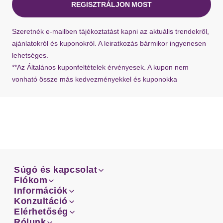
REGISZTRÁLJON MOST
Ha hiányzik a visszaküldési címke a szállításból,
Szeretnék e-mailben tájékoztatást kapni az aktuális trendekről,
bármikor kérhet újat ügyfélszolgálatunktól.
ajánlatokról és kuponokról. A leiratkozás bármikor ingyenesen
lehetséges.
**Az Általános kuponfeltételek érvényesek. A kupon nem
vonható össze más kedvezményekkel és kuponokka
Súgó és kapcsolat
Súgó és kapcsolat
Fiókom
Email
Fiókom
Információk
Rendeléseid
Email
Információk
Konzultáció
Szállítás
Facebook
Rendeléseid
Konzultáció
Elérhetőség
Mérettanácsadó
Szállítás
Facebook
Elérhetőség
Rólunk
Fizetés