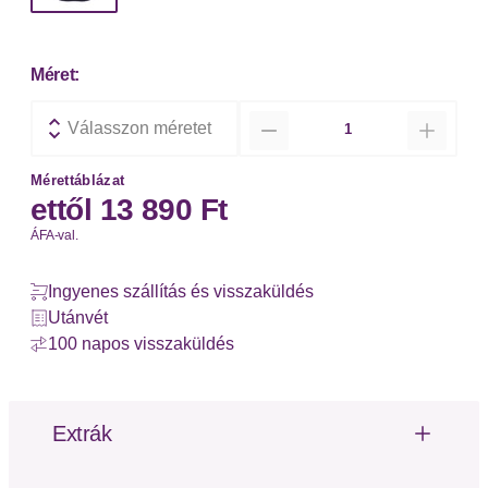
Méret:
Mennyiség
Válasszon méretet
Mérettáblázat
ettől
13 890 Ft
ÁFA-val.
Ingyenes szállítás és visszaküldés
Utánvét
100 napos visszaküldés
Extrák
Hímzés
Címkehímzés