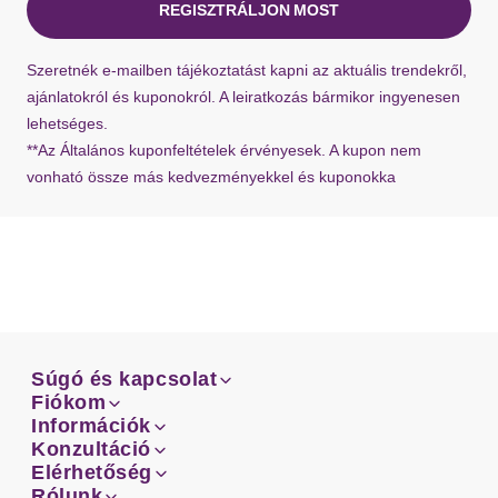
REGISZTRÁLJON MOST
Ha hiányzik a visszaküldési címke a szállításból,
Szeretnék e-mailben tájékoztatást kapni az aktuális trendekről,
bármikor kérhet újat ügyfélszolgálatunktól.
ajánlatokról és kuponokról. A leiratkozás bármikor ingyenesen
lehetséges.
**Az Általános kuponfeltételek érvényesek. A kupon nem
vonható össze más kedvezményekkel és kuponokka
Súgó és kapcsolat
Súgó és kapcsolat
Fiókom
Email
Fiókom
Információk
Rendeléseid
Email
Információk
Konzultáció
Szállítás
Facebook
Rendeléseid
Konzultáció
Elérhetőség
Mérettanácsadó
Szállítás
Facebook
Elérhetőség
Rólunk
Fizetés