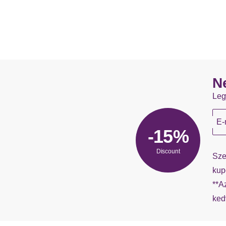
N
Leg
E-
-15%
Discount
Sze
kup
**A
ked