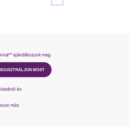
nnal** ajándékozunk meg.
REGISZTRÁLJON MOST
latokról és
össze más