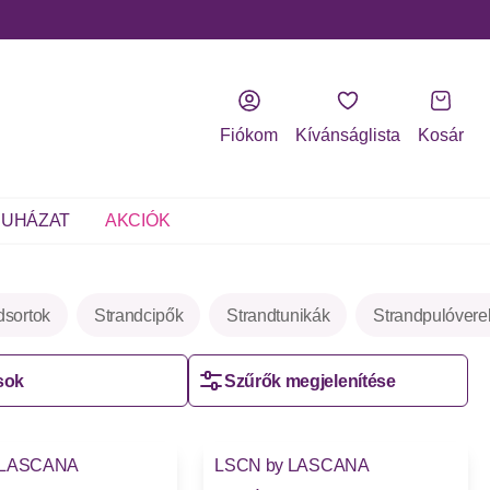
Fiókom
Kívánságlista
Kosár
UHÁZAT
AKCIÓK
dsortok
Strandcipők
Strandtunikák
Strandpulóvere
sok
Szűrők megjelenítése
 LASCANA
LSCN by LASCANA