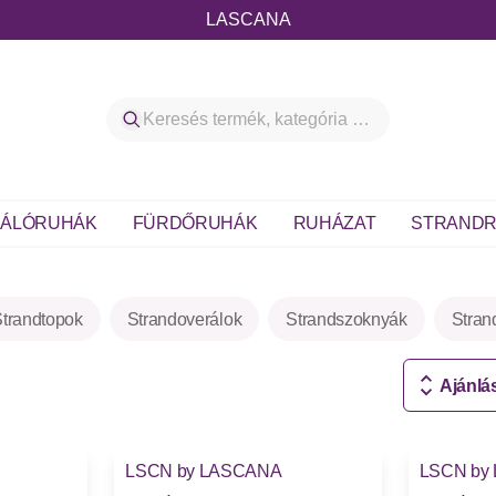
LASCANA
ÁLÓRUHÁK
FÜRDŐRUHÁK
RUHÁZAT
STRANDR
trandtopok
Strandoverálok
Strandszoknyák
Stran
Ajánlá
LSCN by LASCANA
LSCN by