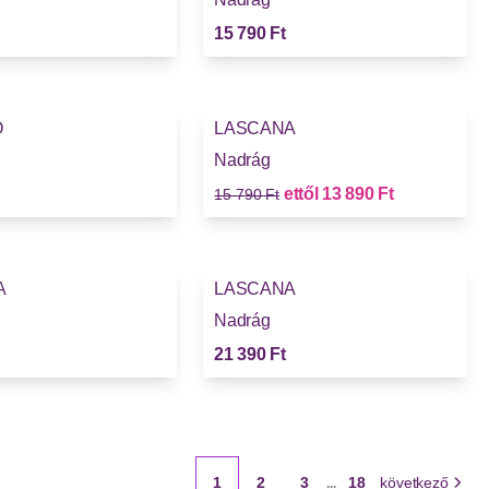
15 790 Ft
-12%
O
LASCANA
Nadrág
Régi ár
Új ár
ettől
13 890 Ft
15 790 Ft
A
LASCANA
Nadrág
21 390 Ft
1
2
3
18
következő
...