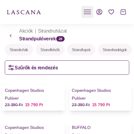
Akciók
Strandruházat
Strandpulóverek
28
Strandruhák
Strandfelsők
Strandtopok
Strandnadrágok
Szűrők és rendezés
-32%
-32%
Copenhagen Studios
Copenhagen Studios
Pulóver
Pulóver
Régi ár
Új ár
Régi ár
Új ár
23 390 Ft
15 790 Ft
23 390 Ft
15 790 Ft
-32%
-14%
Copenhagen Studios
BUFFALO