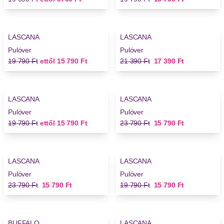
-20%
-18%
LASCANA
LASCANA
Pulóver
Pulóver
Régi ár
Új ár
Régi ár
Új ár
19 790 Ft
ettől
15 790 Ft
21 390 Ft
17 390 Ft
-20%
-33%
LASCANA
LASCANA
Pulóver
Pulóver
Régi ár
Új ár
Régi ár
Új ár
19 790 Ft
ettől
15 790 Ft
23 790 Ft
15 790 Ft
-33%
-20%
LASCANA
LASCANA
Pulóver
Pulóver
Régi ár
Új ár
Régi ár
Új ár
23 790 Ft
15 790 Ft
19 790 Ft
15 790 Ft
-37%
-40%
BUFFALO
LASCANA