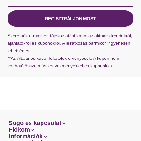
REGISZTRÁLJON MOST
Szeretnék e-mailben tájékoztatást kapni az aktuális trendekről,
ajánlatokról és kuponokról. A leiratkozás bármikor ingyenesen
lehetséges.
**Az Általános kuponfeltételek érvényesek. A kupon nem
vonható össze más kedvezményekkel és kuponokka
Súgó és kapcsolat
Súgó és kapcsolat
Fiókom
Email
Fiókom
Információk
Rendeléseid