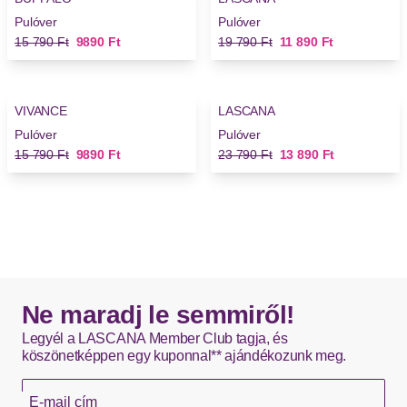
Pulóver
Pulóver
Régi ár
Új ár
Régi ár
Új ár
15 790 Ft
9890 Ft
19 790 Ft
11 890 Ft
-37%
-41%
VIVANCE
LASCANA
Pulóver
Pulóver
Régi ár
Új ár
Régi ár
Új ár
15 790 Ft
9890 Ft
23 790 Ft
13 890 Ft
Ne maradj le semmiről!
Legyél a LASCANA Member Club tagja, és
köszönetképpen egy kuponnal** ajándékozunk meg.
E-mail cím