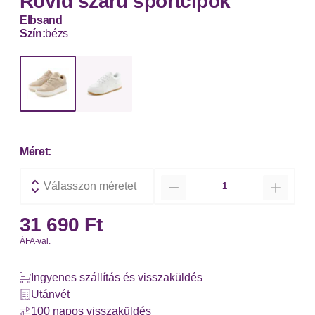
Rövid szárú sportcipők
Elbsand
Szín:
bézs
Méret:
Mennyiség
Válasszon méretet
31 690 Ft
ÁFA-val.
Ingyenes szállítás és visszaküldés
Utánvét
100 napos visszaküldés