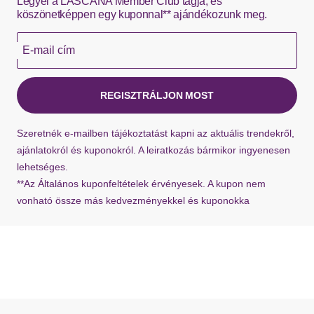
Legyél a LASCANA Member Club tagja, és
Schuhspitze
rund
munkanapon belül szállítja a DHL.
köszönetképpen egy kuponnal** ajándékozunk meg.
Sohle
Hermes – 0,00 EUR
E-mail cím
Az azonnal elérhető termékeket általában 1-3
Laufsohlenmaterial
Synthetik
munkanapon belül szállítja a Hermes.
REGISZTRÁLJON MOST
Zárás típusa: fűzős
Ha hiányzik a visszaküldési címke a szállításból,
Platform: Platformmal
Szeretnék e-mailben tájékoztatást kapni az aktuális trendekről,
bármikor kérhet újat ügyfélszolgálatunktól.
Dizájn: Fűzés
ajánlatokról és kuponokról. A leiratkozás bármikor ingyenesen
Dizájn: Kivehető talpbetét
lehetséges.
Anyag: Műbőr
**Az Általános kuponfeltételek érvényesek. A kupon nem
Minta: Logó nyomtatás
vonható össze más kedvezményekkel és kuponokka
Cipőorr: Kerek orr