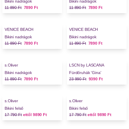
Bikini nadrágok
Bikini nadrágok
Régi ár
Új ár
Régi ár
Új ár
11 890 Ft
7890 Ft
11 890 Ft
7890 Ft
-33%
-33%
VENICE BEACH
VENICE BEACH
Bikini nadrágok
Bikini nadrágok
Régi ár
Új ár
Régi ár
Új ár
11 890 Ft
7890 Ft
11 890 Ft
7890 Ft
-33%
-60%
s.Oliver
LSCN by LASCANA
Bikini nadrágok
Fürdőruhák 'Gina'
Régi ár
Új ár
Régi ár
Új ár
11 890 Ft
7890 Ft
23 990 Ft
9390 Ft
-44%
-44%
s.Oliver
s.Oliver
Bikini felső
Bikini felső
Régi ár
Új ár
Régi ár
Új ár
17 790 Ft
ettől
9890 Ft
17 790 Ft
ettől
9890 Ft
-28%
-28%