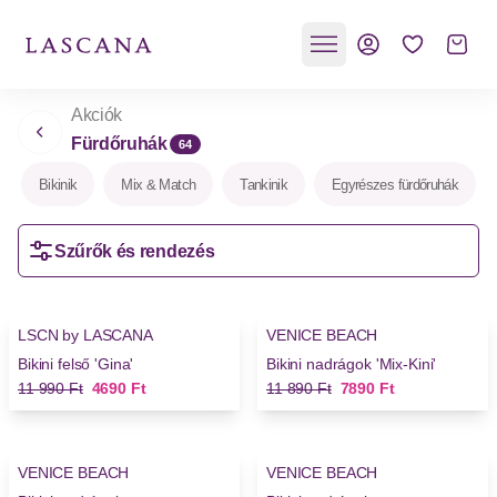
Akciók
Fürdőruhák
64
Bikinik
Mix & Match
Tankinik
Egyrészes fürdőruhák
Szűrők és rendezés
-60%
-33%
LSCN by LASCANA
VENICE BEACH
Bikini felső 'Gina'
Bikini nadrágok 'Mix-Kini'
Régi ár
Új ár
Régi ár
Új ár
11 990 Ft
4690 Ft
11 890 Ft
7890 Ft
-33%
-33%
VENICE BEACH
VENICE BEACH