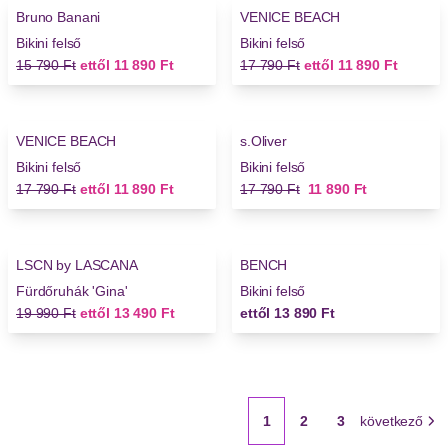
Bruno Banani
VENICE BEACH
Bikini felső
Bikini felső
Régi ár
Új ár
Régi ár
Új ár
15 790 Ft
ettől
11 890 Ft
17 790 Ft
ettől
11 890 Ft
-33%
-33%
VENICE BEACH
s.Oliver
Bikini felső
Bikini felső
Régi ár
Új ár
Régi ár
Új ár
17 790 Ft
ettől
11 890 Ft
17 790 Ft
11 890 Ft
-32%
LSCN by LASCANA
BENCH
Fürdőruhák 'Gina'
Bikini felső
Régi ár
Új ár
19 990 Ft
ettől
13 490 Ft
ettől
13 890 Ft
1
2
3
következő