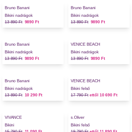
Bruno Banani
Bruno Banani
Bikini nadrágok
Bikini nadrágok
Régi ár
Új ár
Régi ár
Új ár
13 890 Ft
9890 Ft
13 890 Ft
9890 Ft
-28%
-28%
Bruno Banani
VENICE BEACH
Bikini nadrágok
Bikini nadrágok
Régi ár
Új ár
Régi ár
Új ár
13 890 Ft
9890 Ft
13 890 Ft
9890 Ft
-26%
-40%
Bruno Banani
VENICE BEACH
Bikini nadrágok
Bikini felső
Régi ár
Új ár
Régi ár
Új ár
13 890 Ft
10 290 Ft
17 790 Ft
ettől
10 690 Ft
-29%
-40%
VIVANCE
s.Oliver
Bikini
Bikini felső
Régi ár
Új ár
Régi ár
Új ár
15 790 Ft
11 090 Ft
19 790 Ft
ettől
11 890 Ft