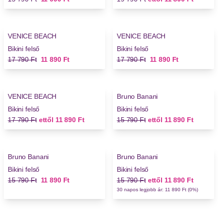
-33%
-33%
VENICE BEACH
VENICE BEACH
Bikini felső
Bikini felső
Régi ár
Új ár
Régi ár
Új ár
17 790 Ft
11 890 Ft
17 790 Ft
11 890 Ft
-33%
-24%
VENICE BEACH
Bruno Banani
Bikini felső
Bikini felső
Régi ár
Új ár
Régi ár
Új ár
17 790 Ft
ettől
11 890 Ft
15 790 Ft
ettől
11 890 Ft
-24%
-24%
Bruno Banani
Bruno Banani
Bikini felső
Bikini felső
Régi ár
Új ár
Régi ár
Új ár
15 790 Ft
11 890 Ft
15 790 Ft
ettől
11 890 Ft
30 napos legjobb ár: 11 890 Ft (0%)
-24%
-33%