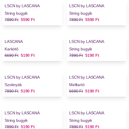
LSCN by LASCANA
LSCN by LASCANA
String bugyik
String bugyik
Régi ár
Új ár
Régi ár
Új ár
7890 Ft
5590 Ft
7890 Ft
5590 Ft
-22%
-34%
LASCANA
LSCN by LASCANA
Karkötő
String bugyik
Régi ár
Új ár
Régi ár
Új ár
6690 Ft
5190 Ft
7890 Ft
5190 Ft
-34%
-22%
LSCN by LASCANA
LSCN by LASCANA
Szoknyák
Melltartó
Régi ár
Új ár
Régi ár
Új ár
7890 Ft
5190 Ft
6690 Ft
5190 Ft
-34%
-34%
LSCN by LASCANA
LSCN by LASCANA
String bugyik
String bugyik
Régi ár
Új ár
Régi ár
Új ár
7890 Ft
5190 Ft
7890 Ft
5190 Ft