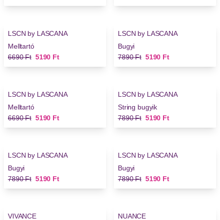
-22%
-34%
LSCN by LASCANA
LSCN by LASCANA
Melltartó
Bugyi
Régi ár
Új ár
Régi ár
Új ár
6690 Ft
5190 Ft
7890 Ft
5190 Ft
-22%
-34%
LSCN by LASCANA
LSCN by LASCANA
Melltartó
String bugyik
Régi ár
Új ár
Régi ár
Új ár
6690 Ft
5190 Ft
7890 Ft
5190 Ft
-34%
-34%
LSCN by LASCANA
LSCN by LASCANA
Bugyi
Bugyi
Régi ár
Új ár
Régi ár
Új ár
7890 Ft
5190 Ft
7890 Ft
5190 Ft
-47%
-34%
VIVANCE
NUANCE