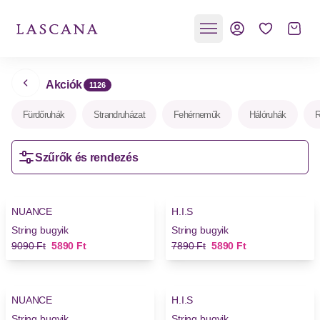
Akciók
1126
Fürdőruhák
Strandruházat
Fehérneműk
Hálóruhák
R
Szűrők és rendezés
-35%
-25%
NUANCE
H.I.S
String bugyik
String bugyik
Régi ár
Új ár
Régi ár
Új ár
9090 Ft
5890 Ft
7890 Ft
5890 Ft
-35%
-25%
NUANCE
H.I.S
String bugyik
String bugyik