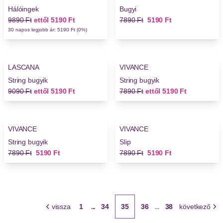
Hálóingek
Bugyi
Régi ár
Új ár
Régi ár
Új ár
9890 Ft
ettől
5190 Ft
7890 Ft
5190 Ft
30 napos legjobb ár: 5190 Ft (0%)
-43%
-34%
LASCANA
VIVANCE
String bugyik
String bugyik
Régi ár
Új ár
Régi ár
Új ár
9090 Ft
ettől
5190 Ft
7890 Ft
ettől
5190 Ft
-34%
-34%
VIVANCE
VIVANCE
String bugyik
Slip
Régi ár
Új ár
Régi ár
Új ár
7890 Ft
5190 Ft
7890 Ft
5190 Ft
vissza
1
34
35
36
38
következő
...
...