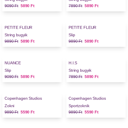
Régi ár
Új ár
Régi ár
Új ár
9090 Ft
5890 Ft
7890 Ft
5890 Ft
-40%
-40%
PETITE FLEUR
PETITE FLEUR
String bugyik
Slip
Régi ár
Új ár
Régi ár
Új ár
9890 Ft
5890 Ft
9890 Ft
5890 Ft
-35%
-25%
NUANCE
H.I.S
Slip
String bugyik
Régi ár
Új ár
Régi ár
Új ár
9090 Ft
5890 Ft
7890 Ft
5890 Ft
-43%
-43%
Copenhagen Studios
Copenhagen Studios
Zokni
Sportzoknik
Régi ár
Új ár
Régi ár
Új ár
9890 Ft
5590 Ft
9890 Ft
5590 Ft
-29%
-29%